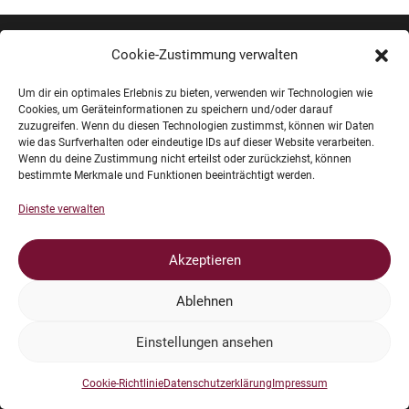
Cookie-Zustimmung verwalten
Impressum
Um dir ein optimales Erlebnis zu bieten, verwenden wir Technologien wie
Cookies, um Geräteinformationen zu speichern und/oder darauf
Datenschutz
zuzugreifen. Wenn du diesen Technologien zustimmst, können wir Daten
wie das Surfverhalten oder eindeutige IDs auf dieser Website verarbeiten.
Wenn du deine Zustimmung nicht erteilst oder zurückziehst, können
Dokumente
bestimmte Merkmale und Funktionen beeinträchtigt werden.
Dienste verwalten
Sponsoren und Unterstützer
Akzeptieren
Kontakt
Ablehnen
Einstellungen ansehen
Made by Momei Webdesign
Cookie-Richtlinie
Datenschutzerklärung
Impressum