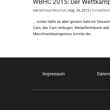
WBHC 2015: Der Wettkamp
von
Michael Witschaß
|
Aug. 26, 2015
|
Turnierberic
… vorher hätte es aber gestern bald ein Desas
Cam, das Cam verbogen. Medaillenträume ade. 
Maschinenbauingenieur, konnte der...
Impressum
Daten