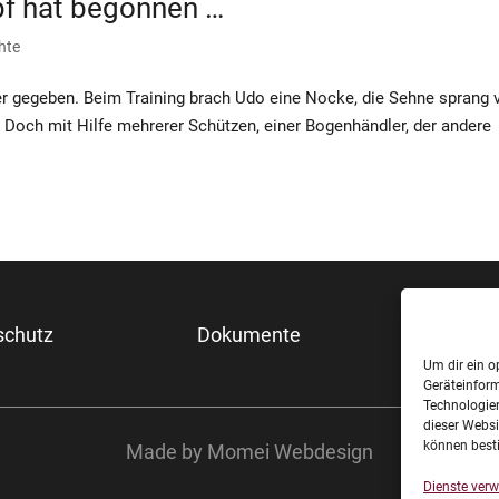
f hat begonnen …
hte
ter gegeben. Beim Training brach Udo eine Nocke, die Sehne sprang
Doch mit Hilfe mehrerer Schützen, einer Bogenhändler, der andere
schutz
Dokumente
Sponso
Unter
Um dir ein o
Geräteinfor
Technologien
dieser Websi
können best
Made by Momei Webdesign
Dienste verw