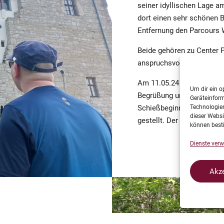
seiner idyllischen Lage a
dort einen sehr schönen 
Entfernung den Parcours 
Beide gehören zu Center 
anspruchsvollem Gelände l
Am 11.05.24 (Doppelhunte
Um dir ein o
Begrüßung und dem Briefi
Geräteinfor
Schießbeginn, es waren 2
Technologien
dieser Websi
gestellt. Der 6,8 km lange
können best
Dienste verw
Akze