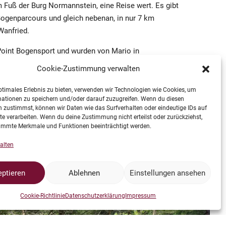
m Fuß der Burg Normannstein, eine Reise wert. Es gibt
Bogenparcours und gleich nebenan, in nur 7 km
Wanfried.
Point Bogensport und wurden von Mario in
iebevoll gestaltet.
Cookie-Zustimmung verwalten
r/Standard Round)) begann der Wettkampf mit der
ptimales Erlebnis zu bieten, verwenden wir Technologien wie Cookies, um
ng an der Burg Normanstein, 10.15 Uhr war
mationen zu speichern und/oder darauf zuzugreifen. Wenn du diesen
8 Ziele sehr anspruchsvoll und abwechslungsreich
 zustimmst, können wir Daten wie das Surfverhalten oder eindeutige IDs auf
te verarbeiten. Wenn du deine Zustimmung nicht erteilst oder zurückziehst,
 Parcours hatte es in sich.
immte Merkmale und Funktionen beeinträchtigt werden.
alten
ptieren
Ablehnen
Einstellungen ansehen
Cookie-Richtlinie
Datenschutzerklärung
Impressum