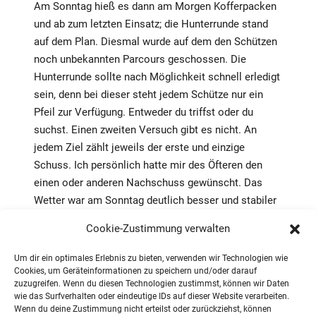
Am Sonntag hieß es dann am Morgen Kofferpacken
und ab zum letzten Einsatz; die Hunterrunde stand
auf dem Plan. Diesmal wurde auf dem den Schützen
noch unbekannten Parcours geschossen. Die
Hunterrunde sollte nach Möglichkeit schnell erledigt
sein, denn bei dieser steht jedem Schütze nur ein
Pfeil zur Verfügung. Entweder du triffst oder du
suchst. Einen zweiten Versuch gibt es nicht. An
jedem Ziel zählt jeweils der erste und einzige
Schuss. Ich persönlich hatte mir des Öfteren den
einen oder anderen Nachschuss gewünscht. Das
Wetter war am Sonntag deutlich besser und stabiler
als am Vortag. Die Ergebnisse waren durchwachsen
Cookie-Zustimmung verwalten
und nicht jeder von uns war mit seiner Leistung
zufrieden. Nichtsdestotrotz hatten wir uns der
Um dir ein optimales Erlebnis zu bieten, verwenden wir Technologien wie
Herausforderung gestellt.
Cookies, um Geräteinformationen zu speichern und/oder darauf
zuzugreifen. Wenn du diesen Technologien zustimmst, können wir Daten
wie das Surfverhalten oder eindeutige IDs auf dieser Website verarbeiten.
Wenn du deine Zustimmung nicht erteilst oder zurückziehst, können