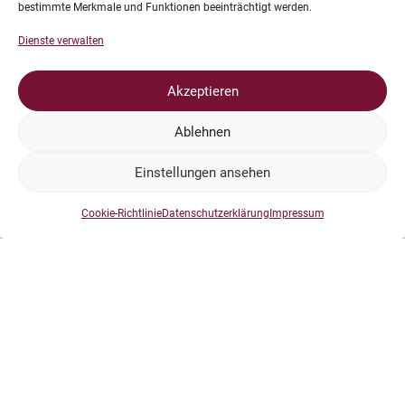
bestimmte Merkmale und Funktionen beeinträchtigt werden.
Dienste verwalten
Akzeptieren
Ablehnen
Einstellungen ansehen
Cookie-Richtlinie
Datenschutzerklärung
Impressum
Gesamtergebnisse nach dem zweiten Tag:
Conny: Platz 2
Nicole: Platz 3
Falk: Platz 17
Peter: Platz 7
Mario: Platz 5