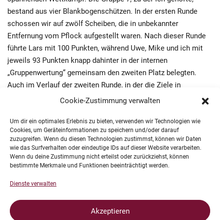
bestand aus vier Blankbogenschützen. In der ersten Runde
schossen wir auf zwölf Scheiben, die in unbekannter
Entfernung vom Pflock aufgestellt waren. Nach dieser Runde
führte Lars mit 100 Punkten, während Uwe, Mike und ich mit
jeweils 93 Punkten knapp dahinter in der internen
„Gruppenwertung“ gemeinsam den zweiten Platz belegten.
Auch im Verlauf der zweiten Runde, in der die Ziele in
bekannter Entfernung meist etwas weiter als in der ersten
Cookie-Zustimmung verwalten
Runde gestellt waren, konnte sich keiner mit seinen
Ergebnissen von den anderen Gruppenmitgliedern absetzen. Es
Um dir ein optimales Erlebnis zu bieten, verwenden wir Technologien wie
Cookies, um Geräteinformationen zu speichern und/oder darauf
war ein Kopf-an-Kopf-Rennen, das zum einen natürlich
zuzugreifen. Wenn du diesen Technologien zustimmst, können wir Daten
anspornt zum anderen jedoch mental durchaus herausfordernd
wie das Surfverhalten oder eindeutige IDs auf dieser Website verarbeiten.
Wenn du deine Zustimmung nicht erteilst oder zurückziehst, können
ist. So erklärt sich sicher auch, warum scheinbar leicht zu
bestimmte Merkmale und Funktionen beeinträchtigt werden.
treffende Ziele verfehlt wurden und häufig sogar „synchron“:
Auf der in 5 m Entfernung aufgestellte Spotscheibe landete
Dienste verwalten
mein erster Pfeil in der 3, nachdem kurz zuvor auch Lars mit
seinem ersten Pfeil drei Punkte erzielte. Die beiden anderen
Akzeptieren
Pfeile schossen wir in trauter Gemeinsamkeit zunächst links