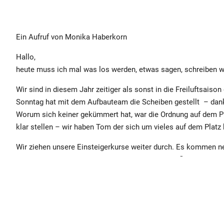
Ein Aufruf von Monika Haberkorn
Hallo,
heute muss ich mal was los werden, etwas sagen, schreiben 
Wir sind in diesem Jahr zeitiger als sonst in die Freiluftsais
Sonntag hat mit dem Aufbauteam die Scheiben gestellt – dank
Worum sich keiner gekümmert hat, war die Ordnung auf dem Pl
klar stellen – wir haben Tom der sich um vieles auf dem Platz
Wir ziehen unsere Einsteigerkurse weiter durch. Es kommen ne
wurde. Die Küche verdient den Namen nicht, Bierflaschen der K
Wir = PTM haben heute versucht etwas Ordnung in alles zu bring
ich oder ein jeder von uns sich schämen muss. In meinen A
Bei mehr als 200 Mitgliedern, sollte es doch möglich sein, das