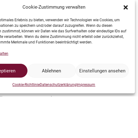
Cookie-Zustimmung verwalten
ptimales Erlebnis zu bieten, verwenden wir Technologien wie Cookies, um
mationen zu speichern und/oder darauf zuzugreifen. Wenn du diesen
 zustimmst, können wir Daten wie das Surfverhalten oder eindeutige IDs auf
te verarbeiten. Wenn du deine Zustimmung nicht erteilst oder zurückziehst,
immte Merkmale und Funktionen beeinträchtigt werden.
alten
den gemacht wurde. Das Wetter hat auch mitgespielt, Tom
a sah es wir bei Luis Hempel im Rucksack. Lasst mich eins
ptieren
Ablehnen
Einstellungen ansehen
Cookie-Richtlinie
Datenschutzerklärung
Impressum
aus – als wenn vor Jahren das letzte mal sauber gemacht
llen. Der Orgraum hinten kein Deut besser.
t. Ich weiß nur eins, jetzt können wieder Leute rein, ohne das
men.
s einbringen.