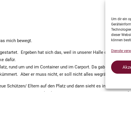
Um dir ein o
Geräteinfor
Technologien
dieser Websi
was mich bewegt.
können best
Dienste verw
on gestartet. Ergeben hat sich das, weil in unserer Halle der Fußbo
e dafür.
atz, rund um und im Container und im Carport. Da gab es Stellen d
Akze
 kümmert. Aber er muss nicht, er soll nicht alles wegräumen.
ue Schützen/ Eltern auf den Platz und dann sieht es im Container 
reuz und der Quer. Vieles liegt rum – wie gerade aus der Hand gefa
en. Ob alles richtig ist und so bestehen bleiben kann, weiß ich nich
ugen gehören das Schießen und das Aussehen auf dem Platz zusam
s sich mehr Leute als bisher in die anliegenden Arbeiten des Verein