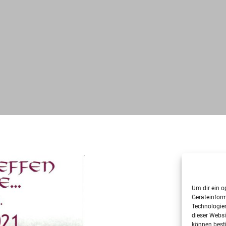
Um dir ein o
Geräteinfor
Technologien
dieser Websi
können best