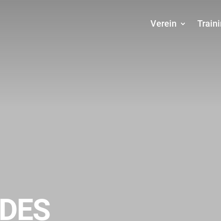
Verein
Train
DES