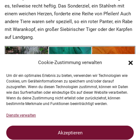
es, teilweise recht heftig. Das Sonderziel, ein Stahlreh mit
einem weichen Herzen, forderte eine Reihe von Pfeilen! Auch
andere Tiere waren sehr speziell, so ein roter Panter, ein Rabe
mit Warankopf, ein großer Siebirischer Tiger oder der Karpfen
auf Landgang.
Cookie-Zustimmung verwalten
Um dir ein optimales Erlebnis zu bieten, verwenden wir Technologien wie
Cookies, um Geräteinformationen zu speichern und/oder darauf
zuzugreifen. Wenn du diesen Technologien zustimmst, können wir Daten
wie das Surfverhalten oder eindeutige IDs auf dieser Website verarbeiten.
Immerhin, es war für die Chembows ein erfolgreicher Tag.
Wenn du deine Zustimmung nicht erteilst oder zurückziehst, können
Conny und Agnes haben in ihren Bogenklassen die
bestimmte Merkmale und Funktionen beeinträchtigt werden.
Damenwertung eindrucksvoll gewonnen. Falk belegte mit einer
Dienste verwalten
beeindruckenden Punktzahl den 2. Platz bei den Herren.
Akzeptieren