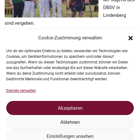
DBSV in
Lindenberg
sind vergeben.
Max Linke ist Deutscher Meister und legte sich eine
Cookie-Zustimmung verwalten
Goldmedaille auf den Geburtstagstisch. Silber errangen Nico
und Sophie. Danilo kommt mit einer Bronzemedaille zurück.
Um dir ein optimales Erlebnis zu bieten, verwenden wir Technologien wie
Cookies, um Geräteinformationen zu speichern und/oder darauf
Damit haben alle vier Meisterschaftsteilnehmer unseres
zuzugreifen. Wenn du diesen Technologien zustimmst, können wir Daten
Vereins eine Medaille erkämpft. Die
Ergebnisse
sprechen für
wie das Surfverhalten oder eindeutige IDs auf dieser Website verarbeiten.
Wenn du deine Zustimmung nicht erteilst oder zurückziehst, können
sich und nicht nur Monika und Peter gratulieren recht herzlich.
bestimmte Merkmale und Funktionen beeinträchtigt werden.
Dienste verwalten
Akzeptieren
Ablehnen
Impressum
Einstellungen ansehen