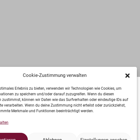
Cookie-Zustimmung verwalten
ptimales Erlebnis zu bieten, verwenden wir Technologien wie Cookies, um
mationen zu speichern und/oder darauf zuzugreifen. Wenn du diesen
 zustimmst, können wir Daten wie das Surfverhalten oder eindeutige IDs auf
te verarbeiten. Wenn du deine Zustimmung nicht erteilst oder zurückziehst,
immte Merkmale und Funktionen beeinträchtigt werden.
t er einen 16 Punkterückstand aufgeholt und sich den Titel bei
alten
ptieren
Ablehnen
Einstellungen ansehen