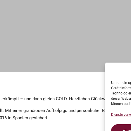
Um dir ein o
Geräteinfor
Technologien
en erkämpft – und dann gleich GOLD. Herzlichen Glückwunsch.
dieser Websi
können best
t. Mit einer grandiosen Aufholjagd und persönlicher Bestleistung ha
Dienste verw
016 in Spanien gesichert.
Akze