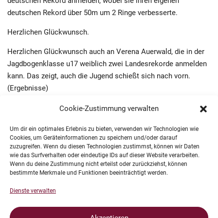
deutschen Rekord anmelden, wobei sie ihren eigenen
deutschen Rekord über 50m um 2 Ringe verbesserte.
Herzlichen Glückwunsch.
Herzlichen Glückwunsch auch an Verena Auerwald, die in der
Jagdbogenklasse u17 weiblich zwei Landesrekorde anmelden
kann. Das zeigt, auch die Jugend schießt sich nach vorn.
(
Ergebnisse
)
Im Rahmen der Chemnitz Masters schossen auch in diesem
Cookie-Zustimmung verwalten
Jahr Schützen des Vereins – 20 an der Zahl – ihren ersten
Um dir ein optimales Erlebnis zu bieten, verwenden wir Technologien wie
Wettkampf. Mögen sie Spaß an dieser Wettkampfform
Cookies, um Geräteinformationen zu speichern und/oder darauf
gefunden haben und für den Verein auch in den nächsten
zuzugreifen. Wenn du diesen Technologien zustimmst, können wir Daten
Jahren Erfolge und Trophäen erkämpfen. Diesmal erhielten sie
wie das Surfverhalten oder eindeutige IDs auf dieser Website verarbeiten.
Wenn du deine Zustimmung nicht erteilst oder zurückziehst, können
als Anerkennung für ihren Mut einen Kugelschreiber mit der
bestimmte Merkmale und Funktionen beeinträchtigt werden.
Aufschrift „My first Chemnitz Masters 2016“. Da geht doch das
Dienste verwalten
Aufschreiben der Ergebnisse bei einem Wettkampf wie von
selbst.
Akzeptieren