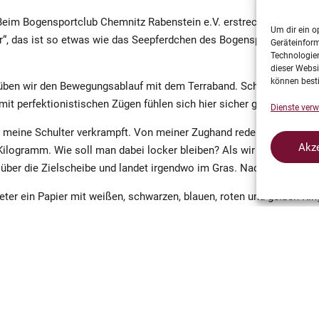
Beim Bogensportclub Chemnitz Rabenstein e.V. erstreckt sich dies
Um dir ein o
r“, das ist so etwas wie das Seepferdchen des Bogensports, schmüc
Geräteinfor
Technologien
dieser Websi
können best
 üben wir den Bewegungsablauf mit dem Terraband. Schließlich erfor
it perfektionistischen Zügen fühlen sich hier sicher gut aufgehoben.
Dienste verw
 meine Schulter verkrampft. Von meiner Zughand reden wir lieber ga
Akze
logramm. Wie soll man dabei locker bleiben? Als wir endlich mit Pf
ber die Zielscheibe und landet irgendwo im Gras. Nach ein paar Ve
er ein Papier mit weißen, schwarzen, blauen, roten und gelben Ring
 folglich die meisten Punkte. Fast alle der 13 anderen Schützen, di
 „Rücken gerade! Schulter locker! Nein, locker! Was machst du eigent
ipsen. Wieder und wieder. Nachdem ich das ein paar dutzend Mal ge
as ich vorhin falsch gemacht habe. Während das Band schnipste, mach
a freut sich fast mehr als ich.