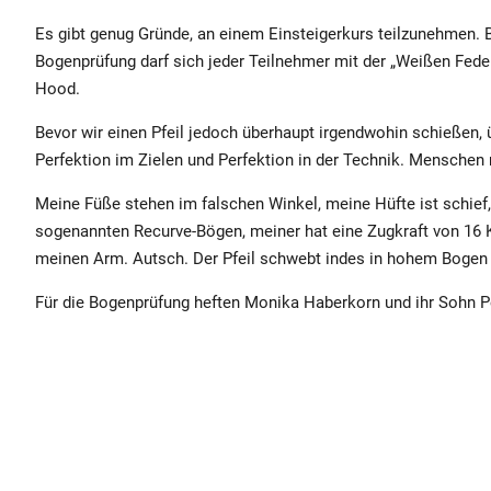
Es gibt genug Gründe, an einem Einsteigerkurs teilzunehmen. 
Bogenprüfung darf sich jeder Teilnehmer mit der „Weißen Fede
Hood.
Bevor wir einen Pfeil jedoch überhaupt irgendwohin schießen,
Perfektion im Zielen und Perfektion in der Technik. Menschen m
Meine Füße stehen im falschen Winkel, meine Hüfte ist schief,
sogenannten Recurve-Bögen, meiner hat eine Zugkraft von 16 Ki
meinen Arm. Autsch. Der Pfeil schwebt indes in hohem Bogen ü
Für die Bogenprüfung heften Monika Haberkorn und ihr Sohn Pet
Schützen euphemistisch nennen – liegt in der Mitte und bringt
ich falsch? Monika springt herbei und zupft an meiner Haltung.
verkrampft. Ich muss zurück ans Terraband.
Beschämt trotte ich in die Ecke und lasse das rote Band schn
sogar schon die Prüfung geschafft. Dafür weiß ich zumindest, w
die bunten Ringe. Einmal sogar ins Gelb. „Du kannst es!!“ Monik