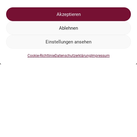
Kati Witschaß und der gesamte Vorstand.
Akzeptieren
Ablehnen
Einstellungen ansehen
Impressum
Cookie-Richtlinie
Datenschutzerklärung
Impressum
Datenschutz
Dokumente
Sponsoren und Unterstützer
Kontakt