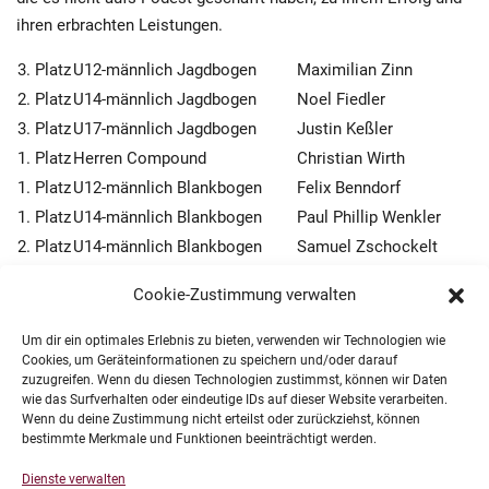
ihren erbrachten Leistungen.
3. Platz
U12-männlich Jagdbogen
Maximilian Zinn
2. Platz
U14-männlich Jagdbogen
Noel Fiedler
3. Platz
U17-männlich Jagdbogen
Justin Keßler
1. Platz
Herren Compound
Christian Wirth
1. Platz
U12-männlich Blankbogen
Felix Benndorf
1. Platz
U14-männlich Blankbogen
Paul Phillip Wenkler
2. Platz
U14-männlich Blankbogen
Samuel Zschockelt
1. Platz
U17-weiblich Blankbogen
Sophie Herrmann
Cookie-Zustimmung verwalten
1. Platz
U20-männlich Blankbogen
Jörn Kropfgans
1. Platz
Herren Blankbogen
Thomas Lorenz
Um dir ein optimales Erlebnis zu bieten, verwenden wir Technologien wie
Cookies, um Geräteinformationen zu speichern und/oder darauf
1. Platz
Herren Ü45 Langbogen
Peter Schmitt
zuzugreifen. Wenn du diesen Technologien zustimmst, können wir Daten
Christian Wirth
wie das Surfverhalten oder eindeutige IDs auf dieser Website verarbeiten.
2. Platz
Wenn du deine Zustimmung nicht erteilst oder zurückziehst, können
Mannschaft Compound Verein
Fedja Galperin
bestimmte Merkmale und Funktionen beeinträchtigt werden.
Renaldo Schmidt
Also, nochmals vielen Dank und Herzlichen Glückwünsch
Dienste verwalten