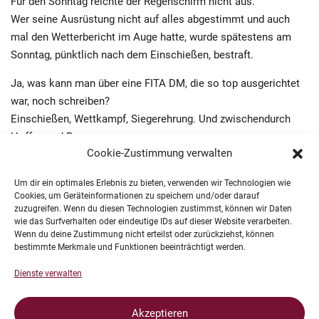
Für den Sonntag reichte der Regenschirm nicht aus.
Wer seine Ausrüstung nicht auf alles abgestimmt und auch
mal den Wetterbericht im Auge hatte, wurde spätestens am
Sonntag, pünktlich nach dem Einschießen, bestraft.
Ja, was kann man über eine FITA DM, die so top ausgerichtet
war, noch schreiben?
Einschießen, Wettkampf, Siegerehrung. Und zwischendurch
Hoffen und Bangen.
Cookie-Zustimmung verwalten
Für mich persönlich ist ein Traum in Erfüllung gegangen.
Das Ü-Ei ist perfekt.
Um dir ein optimales Erlebnis zu bieten, verwenden wir Technologien wie
Cookies, um Geräteinformationen zu speichern und/oder darauf
zuzugreifen. Wenn du diesen Technologien zustimmst, können wir Daten
Titel Deutscher Meister
wie das Surfverhalten oder eindeutige IDs auf dieser Website verarbeiten.
neue persönliche Rekorde und
Wenn du deine Zustimmung nicht erteilst oder zurückziehst, können
bestimmte Merkmale und Funktionen beeinträchtigt werden.
mich für`s erste ordentlich aus der Langbogenklasse
verabschiedet.
Dienste verwalten
Kleiner Bonus obendrauf:
Akzeptieren