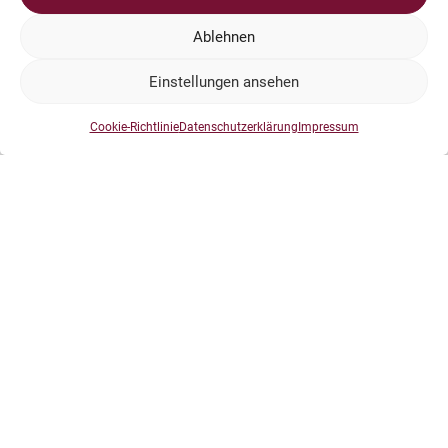
Ich habe den Weltmeister auf 50 m um 2 Punkte geschlagen.
Ablehnen
So, das war`s.
Wer mehr wissen will, ist zum Quatschen im Laden auf der
Einstellungen ansehen
Hei.-Lo. 23 gern gesehen.
Cookie-Richtlinie
Datenschutzerklärung
Impressum
Tschüß
Knut Kieschkar
Impressum
Datenschutz
Dokumente