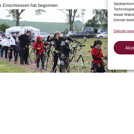
Geräteinfor
as Einschiessen hat begonnen.
Technologien
dieser Websi
können best
Dienste verw
Akze