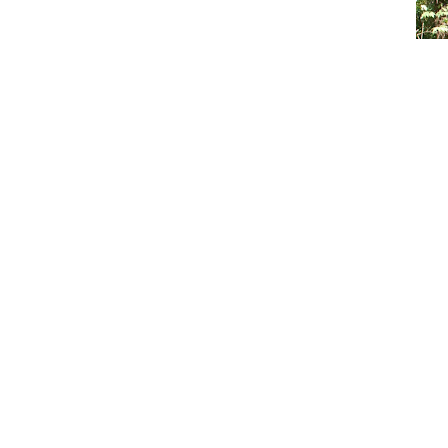
Doch genauso wenig, wie wir heute noch auf Pferden durch die
zur Verteidigung dienten war es wichtig, dass sie möglichst 
charakterisierenden Rollen oder „Cams“ angeschraubt. Diese m
geringen Kraftaufwand benötigt, um den Bogen so zu halten. Er 