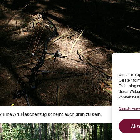
Um dir ein o
Geräteinfor
Technologien
dieser Websi
können best
Dienste verw
n? Eine Art Flaschenzug scheint auch dran zu sein.
Akze