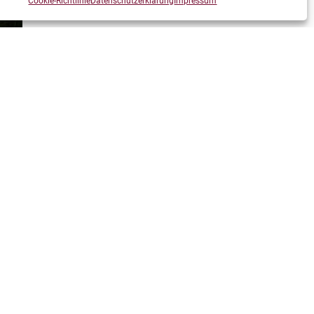
Cookie-Richtlinie
Datenschutzerklärung
Impressum
ertigt. Denn gerade als Bögen noch zum Jagen der Nahrung und
und in den 1970ern schließlich auch die für Compoundbögen
afür, dass der Schütze bei vollem Auszug nur noch einen
e, einem sog. Release, schießen.