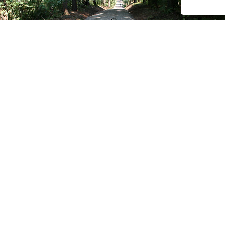
 Lande reiten, sind Bögen immernoch nur traditionell aus Holz gef
genau treffen. Und so wurden Visiere, Stabilisatoren, Wasserwagen 
achen nicht nur ein einfacheres Ziehen möglich, sie sorgen auch d
kann dann in aller Ruhe zielen und schließlich mit einer Ablasshilf