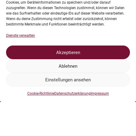
Cookies, um Geräteinformationen zu speichern und/oder darauf
Am Sonntag geht es mit leicht verändertem Modus (dazu
zuzugreifen. Wenn du diesen Technologien zustimmst, können wir Daten
später mehr) etwas schneller, so dass eine Siegerehrung am
wie das Surfverhalten oder eindeutige IDs auf dieser Website verarbeiten.
Sonntag gegen 16:30 erwartet wird.
Wenn du deine Zustimmung nicht erteilst oder zurückziehst, können
bestimmte Merkmale und Funktionen beeinträchtigt werden.
Noch ein Wort in eigener Sache: Wir werden während der DM
Dienste verwalten
versuchen unsere Artikelfolge weiter zu verdichten –
häufigeres Lesen hilft, immer auf dem Laufenden zu dem
Akzeptieren
Meisterschaften zu bleiben und nebenbei auch noch etwas
über Bogensport zu erfahren.
Ablehnen
Einstellungen ansehen
Cookie-Richtlinie
Datenschutzerklärung
Impressum
Impressum
Datenschutz