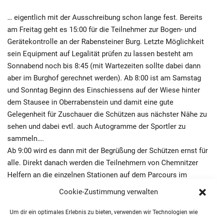
… eigentlich mit der
Ausschreibung
schon lange fest. Bereits
am Freitag geht es 15:00 für die Teilnehmer zur Bogen- und
Gerätekontrolle an der Rabensteiner Burg. Letzte Möglichkeit
sein Equipment auf Legalität prüfen zu lassen besteht am
Sonnabend noch bis 8:45 (mit Wartezeiten sollte dabei dann
aber im Burghof gerechnet werden). Ab 8:00 ist am Samstag
und Sonntag Beginn des Einschiessens auf der Wiese hinter
dem Stausee in Oberrabenstein und damit eine gute
Gelegenheit für Zuschauer die Schützen aus nächster Nähe zu
sehen und dabei evtl. auch Autogramme der Sportler zu
sammeln….
Ab 9:00 wird es dann mit der Begrüßung der Schützen ernst für
alle. Direkt danach werden die Teilnehmern von Chemnitzer
Helfern an die einzelnen Stationen auf dem Parcours im
Rabensteiner Wald verteilt. Das Ende des Schiessens wird am
Cookie-Zustimmung verwalten
Samstag etwa gegen 16:00 erwartet (der Wald bleibt auch
danach gesperrt!!) und die Sportler kommen zurück zur Burg.
Um dir ein optimales Erlebnis zu bieten, verwenden wir Technologien wie