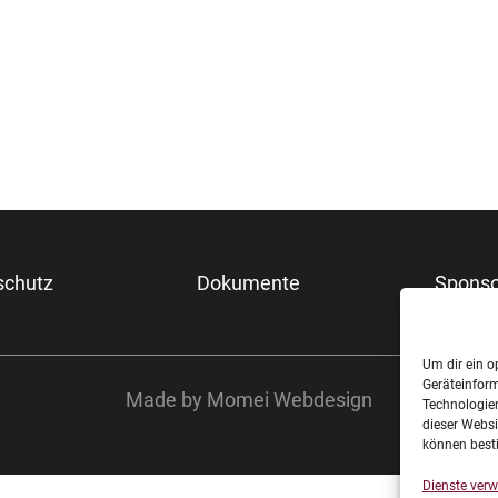
schutz
Dokumente
Sponso
Unter
Um dir ein o
Geräteinfor
Made by Momei Webdesign
Technologien
dieser Websi
können best
Dienste verw