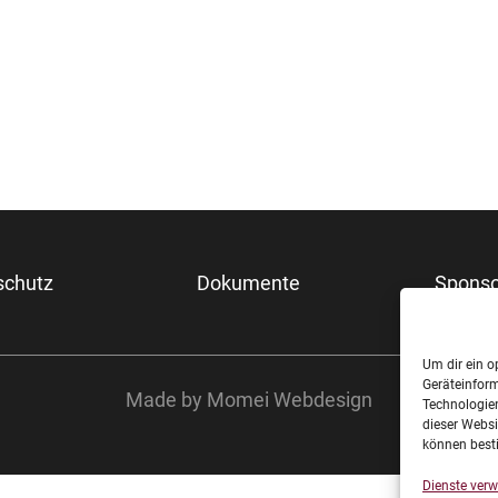
schutz
Dokumente
Sponso
Unter
Um dir ein o
Geräteinfor
Made by Momei Webdesign
Technologien
dieser Websi
können best
Dienste verw